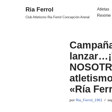
Ria Ferrol
Atletas
Saltar
Rexime 
Club Atletismo Ria Ferrol Concepción Arenal
al
contenido
Campaña «
lanzar…
NOSOTRO
atletismo
«Ría Fer
por
Ria_Ferrol_1961
se