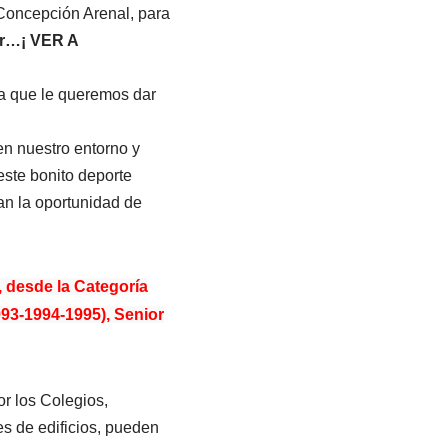
Concepción Arenal, para
zar…¡ VER A
 la que le queremos dar
en nuestro entorno y
 este bonito deporte
an la oportunidad de
, desde la Categoría
993-1994-1995), Senior
r los Colegios,
es de edificios, pueden