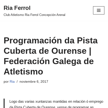
Ria Ferrol
Saltar
Club Atletismo Ria Ferrol Concepción Arenal
al
contenido
Programación da Pista
Cuberta de Ourense |
Federación Galega de
Atletismo
por
Ria
noviembre 6, 2017
Logo das varias xuntanzas mantidas en relación ó emprego
da Pista Cuberta de Ourense, vense de programar as